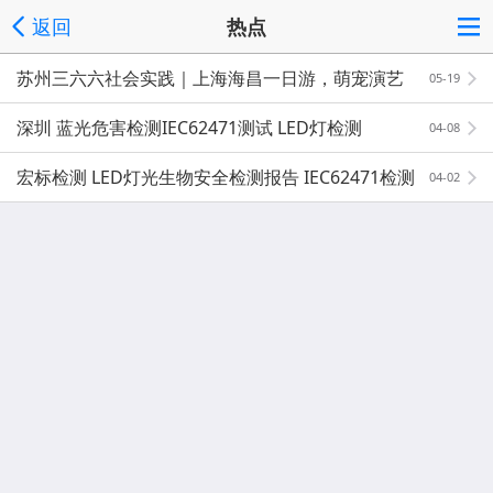
返回
热点
苏州三六六社会实践｜上海海昌一日游，萌宠演艺
05-19
游乐火热招生中
深圳 蓝光危害检测IEC62471测试 LED灯检测
04-08
宏标检测 LED灯光生物安全检测报告 IEC62471检测
04-02